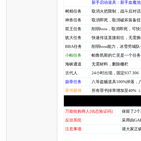
新手启动道具：新手血魔池2
树精任务
取消火把限制，战斗后对话
神兽任务
取消即死，取消破坏装备技
双王任务
削弱boss，取消即死，可
犹大任务
快速传送直接前往，无需换
BBA任务
削弱boss能力，冰雪劳城
小帕任务
帕鲁凯斯的亡灵是一个
海峡通道
无需材料，删除栅栏
古代人
24小时出现，固定637.306
勋章任务
八等盗贼道具100%掉落，
罪书获得
所有罪书掉率增加至40%
万能收购商人[动态验证码]
保留了2
反挂系统
采用由GA
注意事项
请大家正