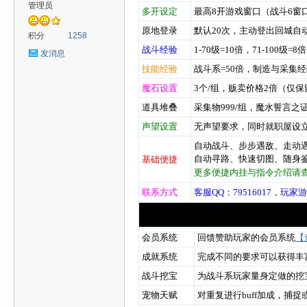
管理员
多开设定
最高8开游戏窗口（战斗6窗
原地登录
默认20次，主动登出回城自
心
积分
1258
战斗经验
1-70级=10倍，71-100级=8倍
发消息
技能经验
战斗系=50倍，制造与采集经
魔石设置
3个/组，贩卖价格2倍（仅
道具堆叠
采集物999/组，魔水誓言之证
声望设置
无声望要求，同时就职屋设立
自动战斗、步步遇敌、走动
自动寻路、快速切图、随身
基础便捷
魔
更多便捷内挂与指令介绍请
联系方式
客服QQ：
79516017，玩家游
会员系统
回馈赞助玩家的会员系统
【
成就系统
完成不同的要求可以获得丰
战斗挖宝
为战斗系玩家量身定做的挖
宠物天赋
对重复进行buff加成，捕
力