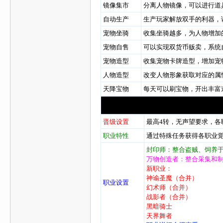
镜像集市
分离人物镜像，可以进行道
自动生产
生产玩家解放双手的利器，
宠物坐骑
收集坐骑越多，为人物增加
宠物自售
可以实现双货币贩卖，系统
宠物造型
收集宠物卡牌造型，增加宠
人物造型
改变人物形象获取对应的属
天降宝物
每天可以刷宝物，开出丰富
晋级设置
最高4转，无
职业特性
通过特殊任务获得各职业
封印师：整合盗贼、饲养
万物创造者：整合采集和
新职业：
神谕圣魔（合并）
职业设置
幻术师（合并）
战影者（合并）
黑暗骑士
天界舞者