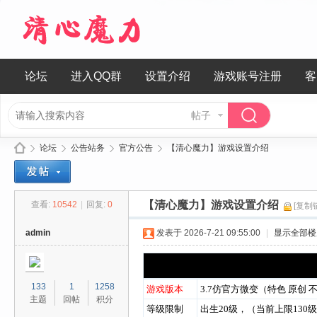
论坛
进入QQ群
设置介绍
游戏账号注册
客
帖子
论坛
公告站务
官方公告
【清心魔力】游戏设置介绍
【清心魔力】游戏设置介绍
查看:
10542
|
回复:
0
[复制
清
»
›
›
›
admin
发表于 2026-7-21 09:55:00
|
显示全部楼
133
1
1258
游戏版本
3.7仿官方微变（特色 原创 
主题
回帖
积分
等级限制
出生20级，（当前上限130