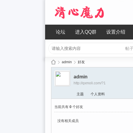
论坛
进入QQ群
设置介绍
帖
admin
好友
admin
http://qxmoli.com/?1
清
›
›
主题
个人资料
当前共有
0
个好友
没有相关成员