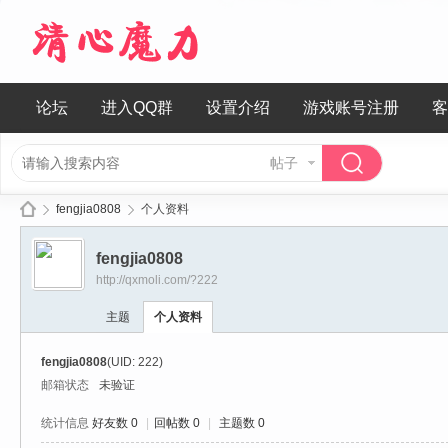
论坛
进入QQ群
设置介绍
游戏账号注册
客
帖子
fengjia0808
个人资料
fengjia0808
http://qxmoli.com/?222
清
›
›
主题
个人资料
fengjia0808
(UID: 222)
邮箱状态
未验证
统计信息
好友数 0
|
回帖数 0
|
主题数 0