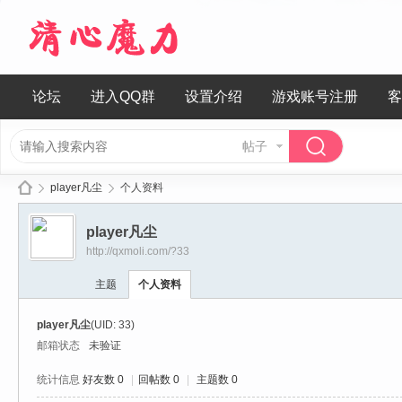
论坛
进入QQ群
设置介绍
游戏账号注册
客
帖子
player凡尘
个人资料
player凡尘
http://qxmoli.com/?33
清
›
›
主题
个人资料
player凡尘
(UID: 33)
邮箱状态
未验证
统计信息
好友数 0
|
回帖数 0
|
主题数 0