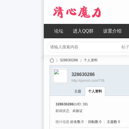
论坛
进入QQ群
设置介绍
帖
328630286
个人资料
328630286
http://qxmoli.com/?38
清
›
›
主题
个人资料
328630286
(UID: 38)
邮箱状态
未验证
统计信息
好友数 0
|
回帖数 0
|
主题数 0