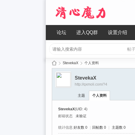
论坛
进入QQ群
设置介绍
帖
StevekaX
个人资料
StevekaX
http://qxmoli.com/?4
清
›
›
主题
个人资料
StevekaX
(UID: 4)
邮箱状态
未验证
统计信息
好友数 0
|
回帖数 0
|
主题数 0